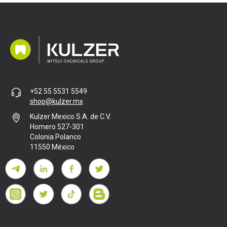
+52 55 5531 5549
shop@kulzer.mx
Kulzer Mexico S.A. de C.V.
Homero 527-301
Colonia Polanco
11550 México